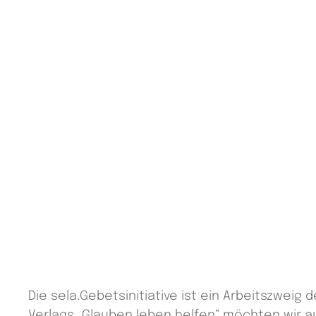
Die sela.Gebetsinitiative ist ein Arbeitszwei
Verlags „Glauben leben helfen“ möchten wir 