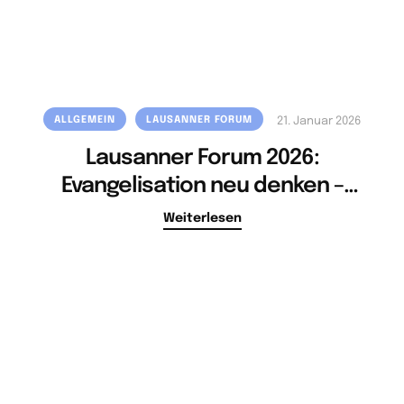
ALLGEMEIN
LAUSANNER FORUM
21. Januar 2026
Lausanner Forum 2026:
Evangelisation neu denken –
zwischen säkularer Kultur, gelebter
Weiterlesen
Gemeinde und diakonischer Praxis