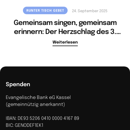
RUNTER TISCH GEBET
24. September 2025
Gemeinsam singen, gemeinsam
erinnern: Der Herzschlag des 3.
Oktober
Weiterlesen
Spenden
Evangelische Bank eG Kassel
(gemeinnützig anerkannt)
IBAN: DE93 5206 0410 0000 4167 89
BIC: GENODEF1EK1