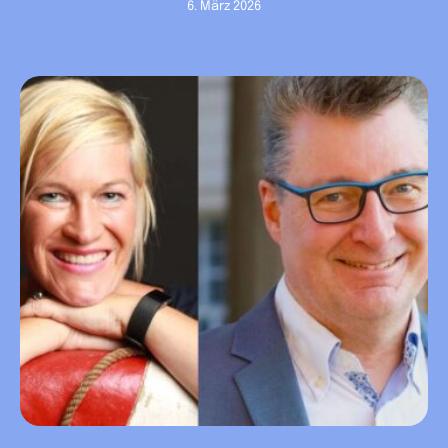
Vorsitzenden gewählt und folgt damit auf
6. März 2026
Roland Werner, der den Vorsitz in den
vergangenen Jahren geprägt hat. Andreas
Schlamm wurde zum stellvertretenden
Vorsitzenden gewählt und übernimmt dieses
Amt als Nachfolger …