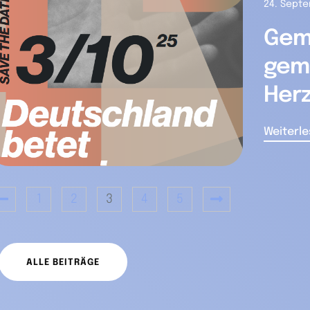
24. Sept
Gem
geme
Herz
Weiterl
1
2
3
4
5
ALLE BEITRÄGE