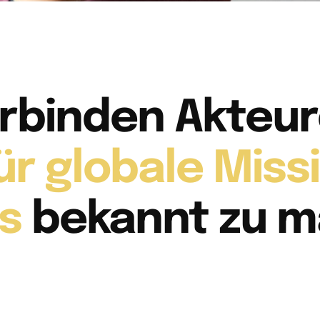
erbinden Akteu
ür globale Miss
us
bekannt zu m