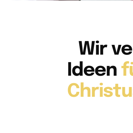
Wir v
Ideen
f
Christ