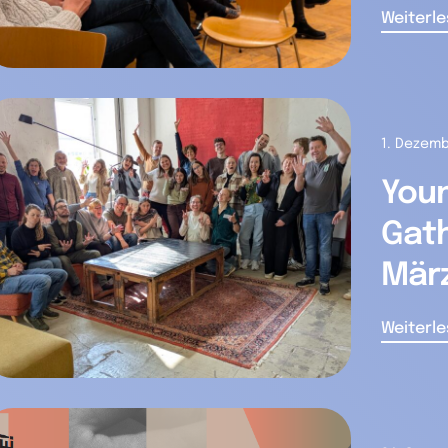
Weiterl
1. Dezem
You
Gath
Mär
Weiterl