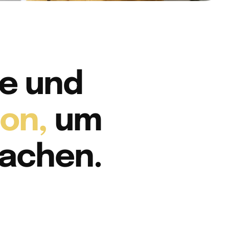
re und
ion,
um
achen.