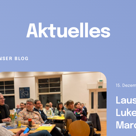
Aktuelles
NSER BLOG
15. Deze
Laus
Luk
Mar