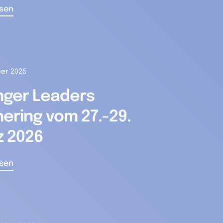
esen
ber 2025
nger Leaders
ering vom 27.-29.
z 2026
esen